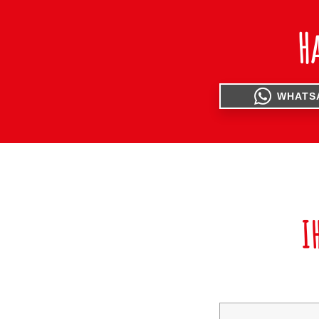
H
WHATS
I