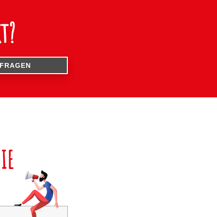
t?
NFRAGEN
IE