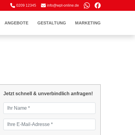
0209 12345
inf
o@wpt
-o
nline
.de
ANGEBOTE
GESTALTUNG
MARKETING
Jetzt schnell & unverbindlich anfragen!